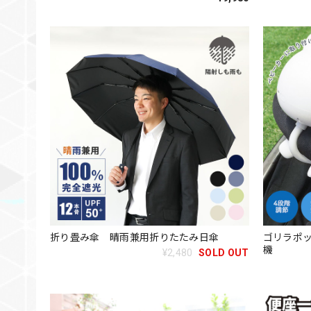
折り畳み傘 晴雨兼用折りたたみ日傘
ゴリラポッ
機
¥2,480
SOLD OUT