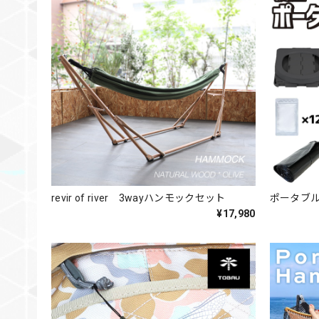
revir of river 3wayハンモックセット
ポータブ
¥17,980