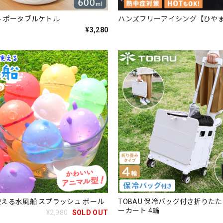
 ポータブルケトル
ハンズフリーアイシング【ひや
¥3,280
える水風船 スプラッシュ ボール
TOBAU 保冷バッグ付き折りた
ーカート 4輪
¥2,980
SOLD OUT