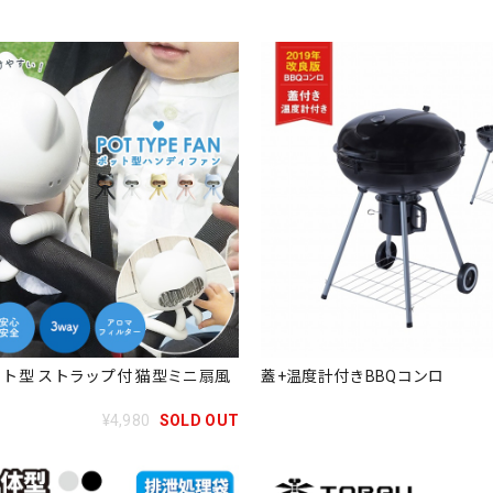
ト型 ストラップ付 猫型ミニ扇風
蓋+温度計付きBBQコンロ
¥4,980
SOLD OUT