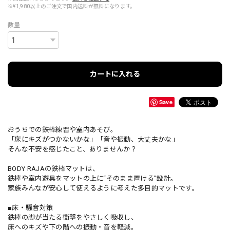
※¥1,980以上のご注文で国内送料が無料になります。
数量
カートに入れる
Save
おうちでの鉄棒練習や室内あそび。
「床にキズがつかないかな」「音や振動、大丈夫かな」
そんな不安を感じたこと、ありませんか？
BODY RAJAの鉄棒マットは、
鉄棒や室内遊具をマットの上に“そのまま置ける”設計。
家族みんなが安心して使えるように考えた多目的マットです。
■床・騒音対策
鉄棒の脚が当たる衝撃をやさしく吸収し、
床へのキズや下の階への振動・音を軽減。